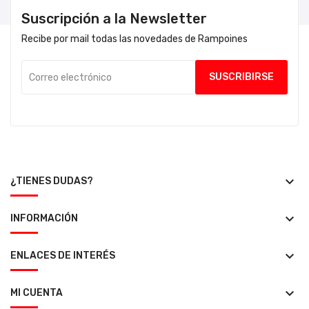
Suscripción a la Newsletter
Recibe por mail todas las novedades de Rampoines
keyboard_arrow_down
¿TIENES DUDAS?
keyboard_arrow_down
INFORMACIÓN
keyboard_arrow_down
ENLACES DE INTERÉS
keyboard_arrow_down
MI CUENTA