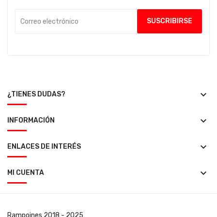
keyboard_arrow_down
¿TIENES DUDAS?
keyboard_arrow_down
INFORMACIÓN
keyboard_arrow_down
ENLACES DE INTERÉS
keyboard_arrow_down
MI CUENTA
Rampoines
2018 - 2025