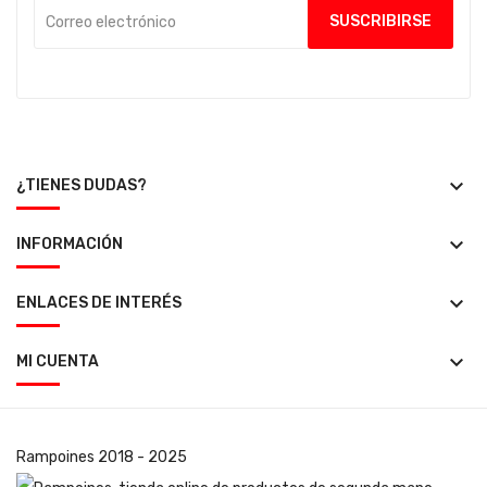
keyboard_arrow_down
¿TIENES DUDAS?
keyboard_arrow_down
INFORMACIÓN
keyboard_arrow_down
ENLACES DE INTERÉS
keyboard_arrow_down
MI CUENTA
Rampoines
2018 - 2025