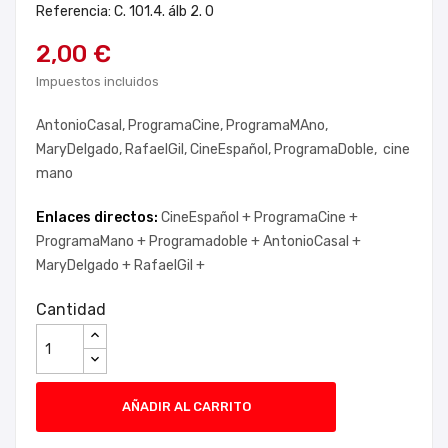
Referencia: C. 101.4. álb 2. 0
2,00 €
Impuestos incluidos
AntonioCasal, ProgramaCine, ProgramaMAno,
MaryDelgado, RafaelGil, CineEspañol, ProgramaDoble, cine
mano
Enlaces directos:
CineEspañol +
ProgramaCine +
ProgramaMano +
Programadoble +
AntonioCasal +
MaryDelgado +
RafaelGil +
Cantidad
AÑADIR AL CARRITO