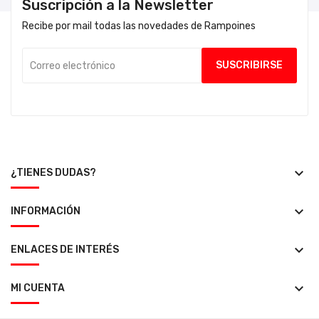
Suscripción a la Newsletter
Recibe por mail todas las novedades de Rampoines
keyboard_arrow_down
¿TIENES DUDAS?
keyboard_arrow_down
INFORMACIÓN
keyboard_arrow_down
ENLACES DE INTERÉS
keyboard_arrow_down
MI CUENTA