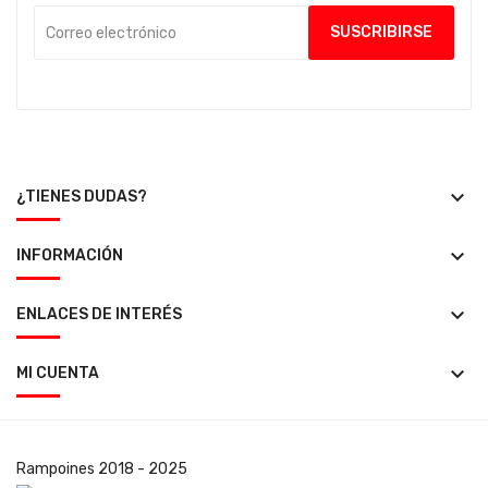
keyboard_arrow_down
¿TIENES DUDAS?
keyboard_arrow_down
INFORMACIÓN
keyboard_arrow_down
ENLACES DE INTERÉS
keyboard_arrow_down
MI CUENTA
Rampoines
2018 - 2025