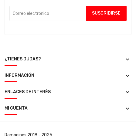
keyboard_arrow_down
¿TIENES DUDAS?
keyboard_arrow_down
INFORMACIÓN
keyboard_arrow_down
ENLACES DE INTERÉS
keyboard_arrow_down
MI CUENTA
Rampoines
2018 - 2025