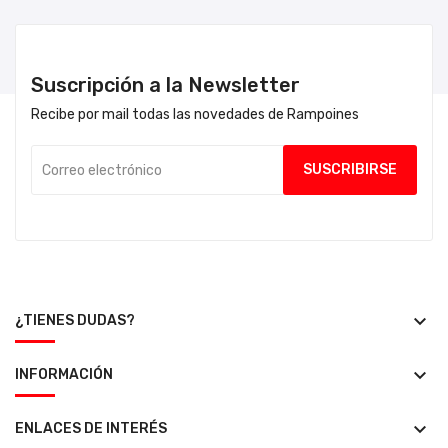
Suscripción a la Newsletter
Recibe por mail todas las novedades de Rampoines
keyboard_arrow_down
¿TIENES DUDAS?
keyboard_arrow_down
INFORMACIÓN
keyboard_arrow_down
ENLACES DE INTERÉS