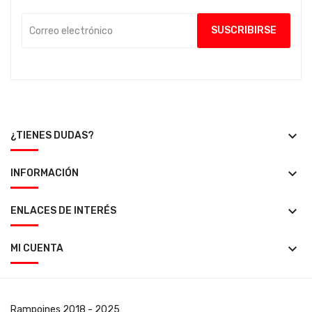
keyboard_arrow_down
¿TIENES DUDAS?
keyboard_arrow_down
INFORMACIÓN
keyboard_arrow_down
ENLACES DE INTERÉS
keyboard_arrow_down
MI CUENTA
Rampoines
2018 - 2025