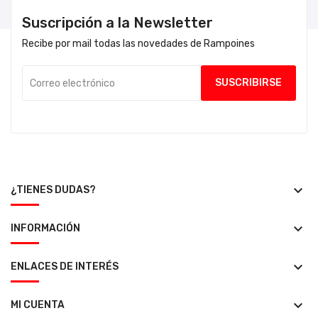
Suscripción a la Newsletter
Recibe por mail todas las novedades de Rampoines
keyboard_arrow_down
¿TIENES DUDAS?
keyboard_arrow_down
INFORMACIÓN
keyboard_arrow_down
ENLACES DE INTERÉS
keyboard_arrow_down
MI CUENTA