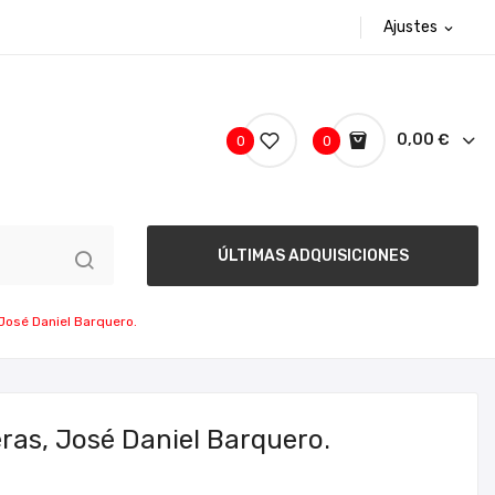
Ajustes
expand_more
0,00 €
0
0
ÚLTIMAS ADQUISICIONES
 José Daniel Barquero.
eras, José Daniel Barquero.