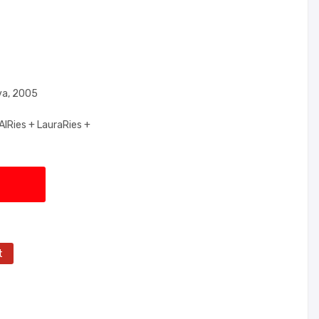
va, 2005
AlRies +
LauraRies +
t