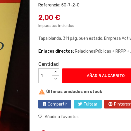
Referencia: 50-7-2-0
2,00 €
Impuestos incluidos
Tapa blanda, 311 pág. buen estado. Empresa Acti
Enlaces directos:
RelacionesPúblicas +
RRPP +
Cantidad
AÑADIR AL CARRITO

Últimas unidades en stock
Compartir
Tuitear
Pinteres
Añadir a favoritos