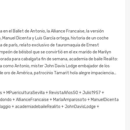
 en el Ballet de Antonio, la Alliance Francaise, la versión
Manuel Dicenta y Luis García ortega, historia de un coche
da de parís, relato exclusivo de tauromaquia de Ernest
peón de béisbol que se convirtió en el ex marido de Marilyn
porada para cabalgata fin de semana, academia de baile Realito:
gura como Antonio, mister John Davis Lodge embajador de los
 oro de América, patrocinio Tamarit hola alegre impaciencia...
as +
MPuericulturaSevilla +
RevistaAños50 +
Julio1957 +
edondo +
AllianceFrancaise +
MaríaAmparosoto +
ManuelDicenta
aggio +
academiadebaileRealito +
JohnDavisLodge +