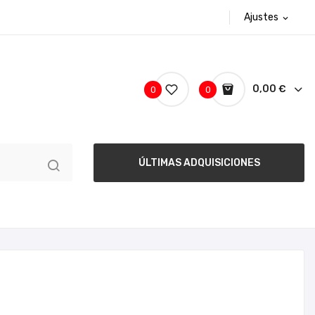
Ajustes
expand_more
0,00 €
0
0
ÚLTIMAS ADQUISICIONES