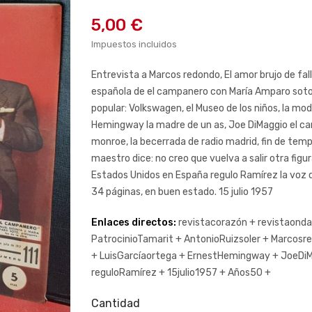
5,00 €
Impuestos incluidos
Entrevista a Marcos redondo, El amor brujo de falla
española de el campanero con María Amparo soto, 
popular: Volkswagen, el Museo de los niños, la mo
Hemingway la madre de un as, Joe DiMaggio el cam
monroe, la becerrada de radio madrid, fin de tem
maestro dice: no creo que vuelva a salir otra fi
Estados Unidos en España regulo Ramírez la voz de
34 páginas, en buen estado. 15 julio 1957
Enlaces directos:
revistacorazón +
revistaond
PatrocinioTamarit +
AntonioRuizsoler +
Marcosr
+
LuisGarcíaortega +
ErnestHemingway +
JoeDiM
reguloRamírez +
15julio1957 +
Años50 +
Cantidad