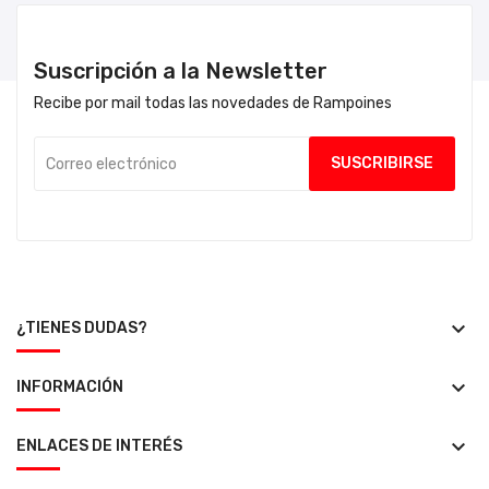
Suscripción a la Newsletter
Recibe por mail todas las novedades de Rampoines
keyboard_arrow_down
¿TIENES DUDAS?
keyboard_arrow_down
INFORMACIÓN
keyboard_arrow_down
ENLACES DE INTERÉS