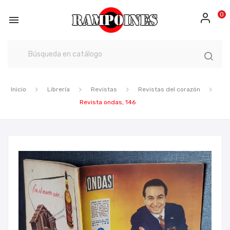
0

Inicio
Librería
Revistas
Revistas del corazón
Revista ondas, 146