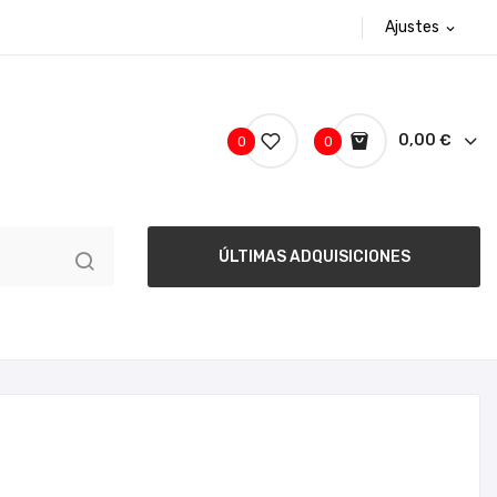
Ajustes
expand_more
0,00 €
0
0
ÚLTIMAS ADQUISICIONES