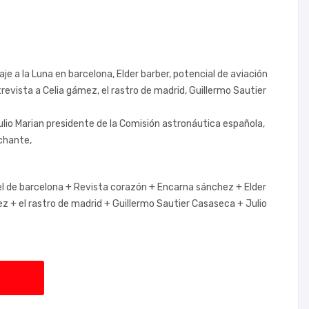
je a la Luna en barcelona, Elder barber, potencial de aviación
trevista a Celia gámez, el rastro de madrid, Guillermo Sautier
ulio Marian presidente de la Comisión astronáutica española,
rchante,
l de barcelona +
Revista corazón +
Encarna sánchez +
Elder
ez +
el rastro de madrid +
Guillermo Sautier Casaseca +
Julio