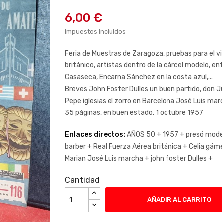
6,00 €
Impuestos incluidos
Feria de Muestras de Zaragoza, pruebas para el via
británico, artistas dentro de la cárcel modelo, en
Casaseca, Encarna Sánchez en la costa azul,...
Breves John Foster Dulles un buen partido, don J
Pepe iglesias el zorro en Barcelona José Luis ma
35 páginas, en buen estado. 1 octubre 1957
Enlaces directos:
AÑOS 50 +
1957 +
presó mode
barber +
Real Fuerza Aérea británica +
Celia gám
Marian José Luis marcha +
john foster Dulles +
Cantidad
AÑADIR AL CARRITO