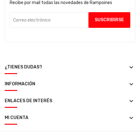
Recibe por mail todas las novedades de Rampoines
keyboard_arrow_down
¿TIENES DUDAS?
keyboard_arrow_down
INFORMACIÓN
keyboard_arrow_down
ENLACES DE INTERÉS
keyboard_arrow_down
MI CUENTA