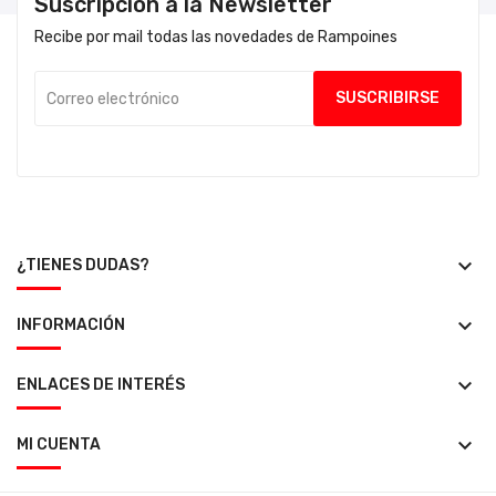
Suscripción a la Newsletter
Recibe por mail todas las novedades de Rampoines
keyboard_arrow_down
¿TIENES DUDAS?
keyboard_arrow_down
INFORMACIÓN
keyboard_arrow_down
ENLACES DE INTERÉS
keyboard_arrow_down
MI CUENTA