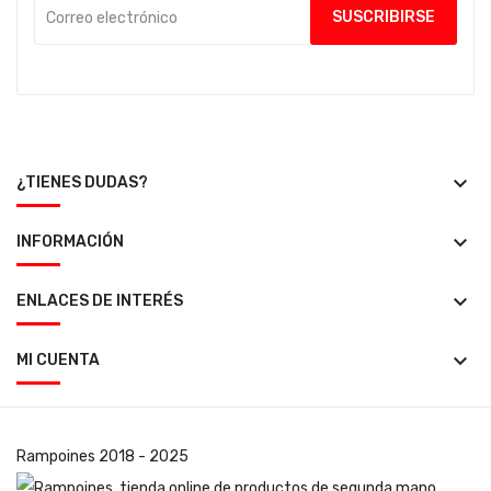
keyboard_arrow_down
¿TIENES DUDAS?
keyboard_arrow_down
INFORMACIÓN
keyboard_arrow_down
ENLACES DE INTERÉS
keyboard_arrow_down
MI CUENTA
Rampoines
2018 - 2025