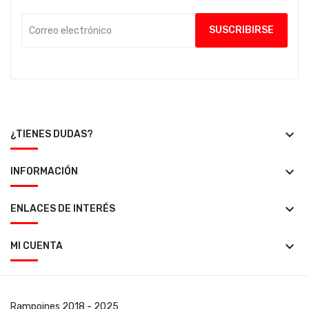
keyboard_arrow_down
¿TIENES DUDAS?
keyboard_arrow_down
INFORMACIÓN
keyboard_arrow_down
ENLACES DE INTERÉS
keyboard_arrow_down
MI CUENTA
Rampoines
2018 - 2025