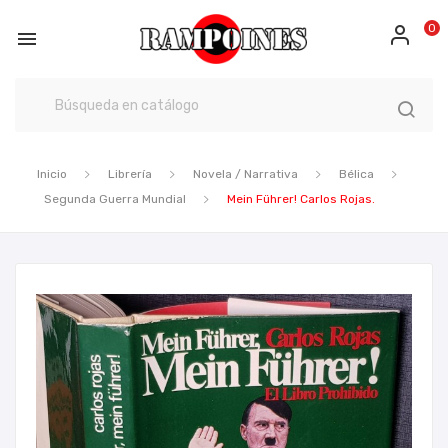
0

Inicio
Librería
Novela / Narrativa
Bélica
Segunda Guerra Mundial
Mein Führer! Carlos Rojas.