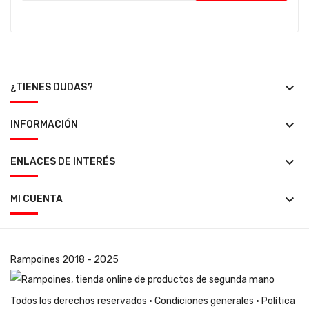
keyboard_arrow_down
¿TIENES DUDAS?
keyboard_arrow_down
INFORMACIÓN
keyboard_arrow_down
ENLACES DE INTERÉS
keyboard_arrow_down
MI CUENTA
Rampoines
2018 - 2025
Todos los derechos reservados ·
Condiciones generales
·
Política