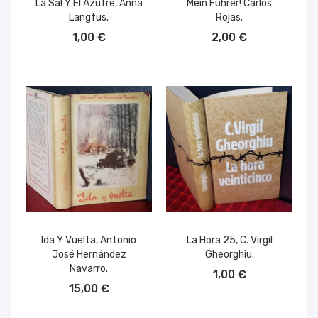
La Sal Y El Azufre, Anna
Mein Führer! Carlos
Langfus.
Rojas.
AÑADIR AL CARRITO
AÑADIR AL CARRITO
1,00 €
2,00 €
Ida Y Vuelta, Antonio
La Hora 25, C. Virgil
José Hernández
Gheorghiu.
AÑADIR AL CARRITO
Navarro.
1,00 €
AÑADIR AL CARRITO
15,00 €