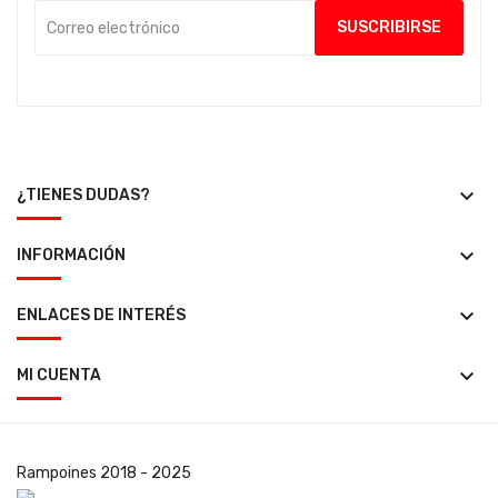
keyboard_arrow_down
¿TIENES DUDAS?
keyboard_arrow_down
INFORMACIÓN
keyboard_arrow_down
ENLACES DE INTERÉS
keyboard_arrow_down
MI CUENTA
Rampoines
2018 - 2025