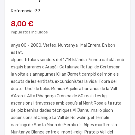
Referencia: 9.9
8,00 €
Impuestos incluidos
anys 80 - 2000. Vertex, Muntanya i Mai Enrera. En bon
estat.
alguns titulars senders del 1714 Islàndia Pirineu català amb
esquís barrancs d'Aragó i Catalunya Refugi de Certascan
la volta als annapurnes Kilian Jornet campió del món els
escuts de les entitats excursionistes la vida i l'obra del
doctor Oriol de bolòs Mònica Aguilera barrancs de la Vall
d'Aran i l'Alta Ribagorça Crònica de 50 realistes kg
ascensions i travesses amb esquís al Mont Rosa alta ruta
del piz bernina dades tècniques Al Jannu, mallo pison
ascensions al Canigó La Vall de Rolwaling, el Temple
carolingi de Santa Maria de Merola els Alpes marítims la
Muntanya Blanca entre el mont-roig i Pratdip Vall del