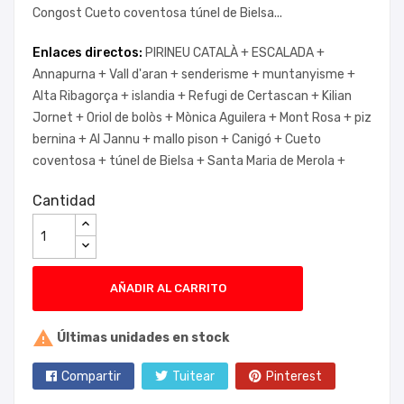
Congost Cueto coventosa túnel de Bielsa...
Enlaces directos:
PIRINEU CATALÀ +
ESCALADA +
Annapurna +
Vall d'aran +
senderisme +
muntanyisme +
Alta Ribagorça +
islandia +
Refugi de Certascan +
Kilian
Jornet +
Oriol de bolòs +
Mònica Aguilera +
Mont Rosa +
piz
bernina +
Al Jannu +
mallo pison +
Canigó +
Cueto
coventosa +
túnel de Bielsa +
Santa Maria de Merola +
Cantidad
AÑADIR AL CARRITO

Últimas unidades en stock
Compartir
Tuitear
Pinterest