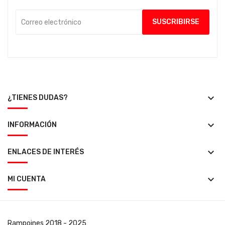
keyboard_arrow_down
¿TIENES DUDAS?
keyboard_arrow_down
INFORMACIÓN
keyboard_arrow_down
ENLACES DE INTERÉS
keyboard_arrow_down
MI CUENTA
Rampoines
2018 - 2025