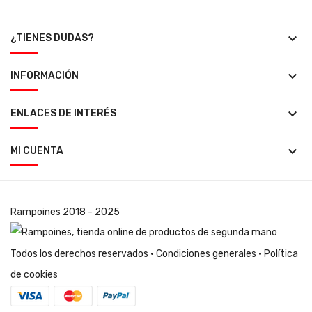
keyboard_arrow_down
¿TIENES DUDAS?
keyboard_arrow_down
INFORMACIÓN
keyboard_arrow_down
ENLACES DE INTERÉS
keyboard_arrow_down
MI CUENTA
Rampoines
2018 - 2025
Todos los derechos reservados ·
Condiciones generales
·
Política
de cookies