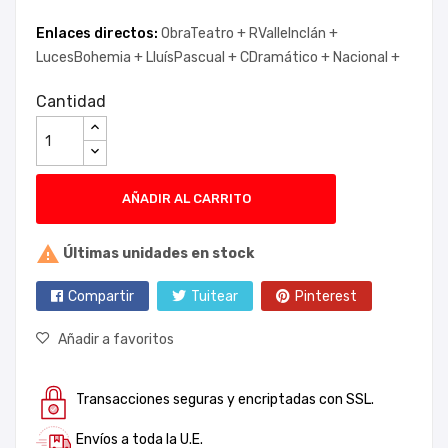
Enlaces directos:
ObraTeatro +
RValleInclán +
LucesBohemia +
LluísPascual +
CDramático +
Nacional +
Cantidad
AÑADIR AL CARRITO

Últimas unidades en stock
Compartir
Tuitear
Pinterest
Añadir a favoritos
Transacciones seguras y encriptadas con SSL.
Envíos a toda la U.E.