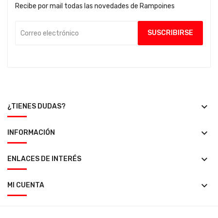
Recibe por mail todas las novedades de Rampoines
keyboard_arrow_down
¿TIENES DUDAS?
keyboard_arrow_down
INFORMACIÓN
keyboard_arrow_down
ENLACES DE INTERÉS
keyboard_arrow_down
MI CUENTA