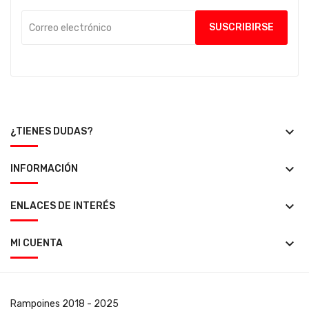
keyboard_arrow_down
¿TIENES DUDAS?
keyboard_arrow_down
INFORMACIÓN
keyboard_arrow_down
ENLACES DE INTERÉS
keyboard_arrow_down
MI CUENTA
Rampoines
2018 - 2025