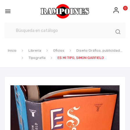
0

Inicio
Librería
Oficios
Diseño Gráfico, publicidad...
TIpografía
ES MI TIPO, SIMON GARFIELD