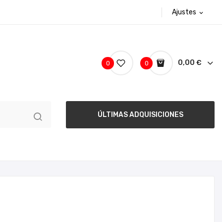
Ajustes
expand_more
0,00 €
0
0
ÚLTIMAS ADQUISICIONES