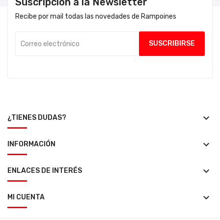
Suscripción a la Newsletter
Recibe por mail todas las novedades de Rampoines
keyboard_arrow_down
¿TIENES DUDAS?
keyboard_arrow_down
INFORMACIÓN
keyboard_arrow_down
ENLACES DE INTERÉS
keyboard_arrow_down
MI CUENTA