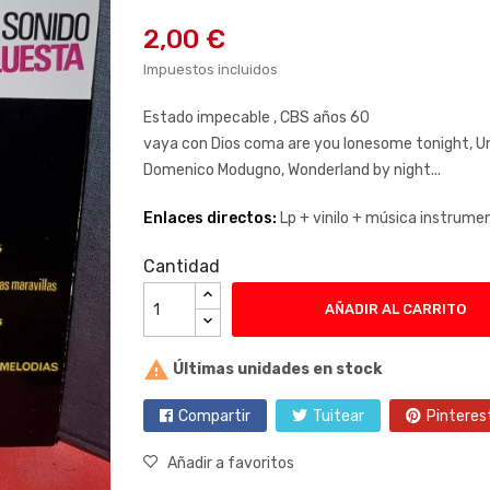
2,00 €
Impuestos incluidos
Estado impecable , CBS años 60
vaya con Dios coma are you lonesome tonight, Un
Domenico Modugno, Wonderland by night...
Enlaces directos:
Lp +
vinilo +
música instrumen
Cantidad
AÑADIR AL CARRITO

Últimas unidades en stock
Compartir
Tuitear
Pinteres
Añadir a favoritos