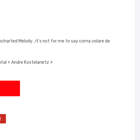
charted Melody , it's not for me to say coma volare de
tal +
Andre Kostelanetz +
t