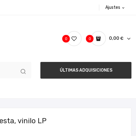
Ajustes
expand_more
0,00 €
0
0
ÚLTIMAS ADQUISICIONES
sta, vinilo LP