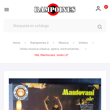
0

Inicio
Rampoines 2
Música
Vinilos
Vinilo música clásica, ópera, instrumental...
Olé, Mantovani, vinilo LP