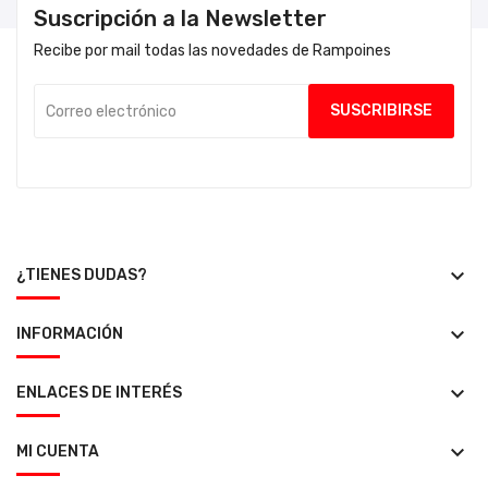
Suscripción a la Newsletter
Recibe por mail todas las novedades de Rampoines
keyboard_arrow_down
¿TIENES DUDAS?
keyboard_arrow_down
INFORMACIÓN
keyboard_arrow_down
ENLACES DE INTERÉS
keyboard_arrow_down
MI CUENTA