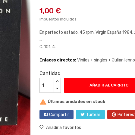
1,00 €
Impuestos incluidos
En perfecto estado. 45 rpm. Virgin España 1984. 
...
C. 101. 4.
Enlaces directos:
Vinilos +
singles +
Julian lenn
Cantidad
AÑADIR AL CARRITO

Últimas unidades en stock
Compartir
Tuitear
Pinteres
Añadir a favoritos