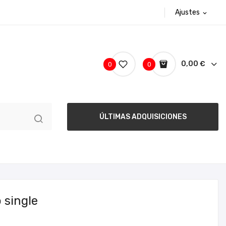
Ajustes
expand_more
0,00 €
0
0
ÚLTIMAS ADQUISICIONES
o single