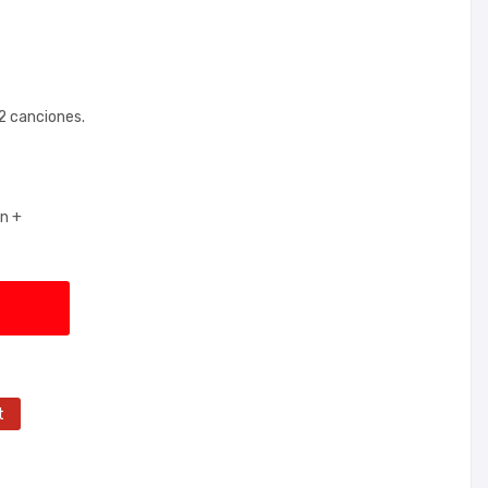
2 canciones.
on +
t