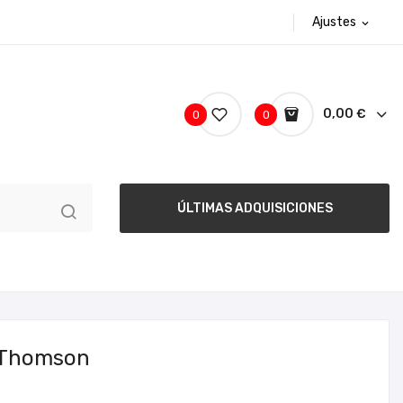
Ajustes
expand_more
0,00 €
0
0
ÚLTIMAS ADQUISICIONES
 Thomson