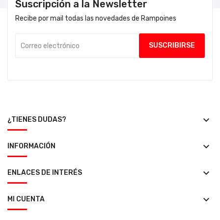
Suscripción a la Newsletter
Recibe por mail todas las novedades de Rampoines
keyboard_arrow_down
¿TIENES DUDAS?
keyboard_arrow_down
INFORMACIÓN
keyboard_arrow_down
ENLACES DE INTERÉS
keyboard_arrow_down
MI CUENTA