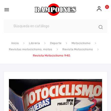
0

Inicio
Librería
Deporte
Motociclismo
Revistas motociclismo, motos
Revista Motociclismo
Revista Motociclismo 940.