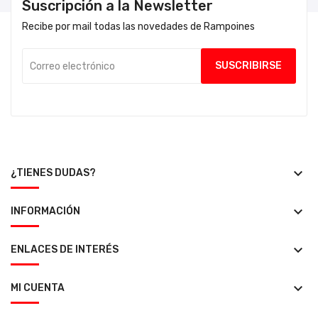
Suscripción a la Newsletter
Recibe por mail todas las novedades de Rampoines
keyboard_arrow_down
¿TIENES DUDAS?
keyboard_arrow_down
INFORMACIÓN
keyboard_arrow_down
ENLACES DE INTERÉS
keyboard_arrow_down
MI CUENTA