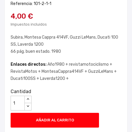
Referencia: 101-2-1-1
4,00 €
Impuestos incluidos
Subira, Montesa Cappra 414VF, Guzzi LeMans, Ducati 100
SS, Laverda 1200
66 pág. buen estado. 1980
Enlaces directos:
Año1980 +
revistamotociclismo +
RevistaMotos +
MontesaCappra414VF +
GuzziLeMans +
Ducati100SS +
Laverda1200 +
Cantidad
AÑADIR AL CARRITO