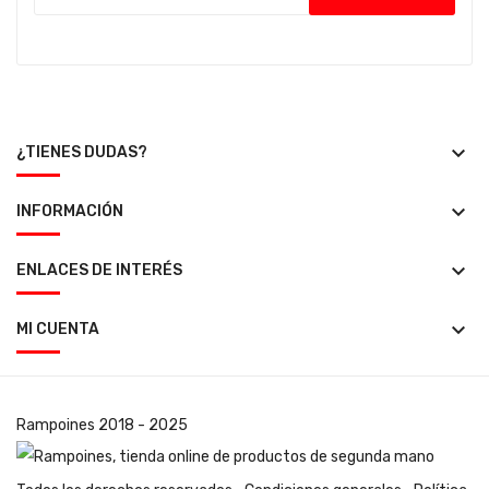
keyboard_arrow_down
¿TIENES DUDAS?
keyboard_arrow_down
INFORMACIÓN
keyboard_arrow_down
ENLACES DE INTERÉS
keyboard_arrow_down
MI CUENTA
Rampoines
2018 - 2025