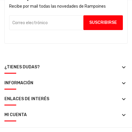
Recibe por mail todas las novedades de Rampoines
keyboard_arrow_down
¿TIENES DUDAS?
keyboard_arrow_down
INFORMACIÓN
keyboard_arrow_down
ENLACES DE INTERÉS
keyboard_arrow_down
MI CUENTA