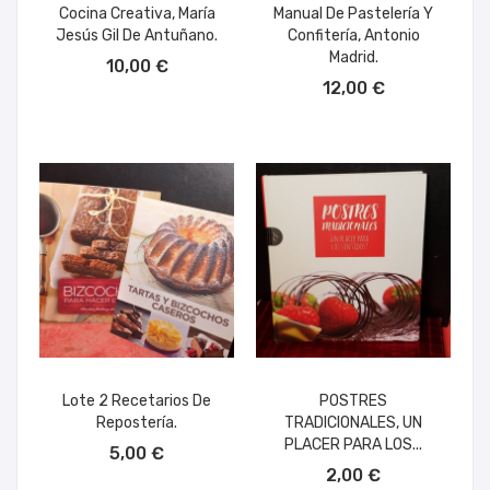
Cocina Creativa, María
Manual De Pastelería Y
Jesús Gil De Antuñano.
Confitería, Antonio
AÑADIR AL CARRITO
Madrid.
10,00 €
AÑADIR AL CARRITO
12,00 €
Lote 2 Recetarios De
POSTRES
Repostería.
TRADICIONALES, UN
AÑADIR AL CARRITO
PLACER PARA LOS...
5,00 €
AÑADIR AL CARRITO
2,00 €