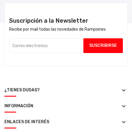
Suscripción a la Newsletter
Recibe por mail todas las novedades de Rampoines
keyboard_arrow_down
¿TIENES DUDAS?
keyboard_arrow_down
INFORMACIÓN
keyboard_arrow_down
ENLACES DE INTERÉS