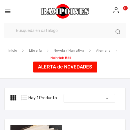
0

Inicio
Librería
Novela / Narrativa
Alemana
Heinrich Böll
ALERTA de NOVEDADES

Hay 1 Producto.