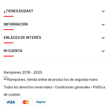
keyboard_arrow_down
¿TIENES DUDAS?
keyboard_arrow_down
INFORMACIÓN
keyboard_arrow_down
ENLACES DE INTERÉS
keyboard_arrow_down
MI CUENTA
Rampoines
2018 - 2025
Todos los derechos reservados ·
Condiciones generales
·
Política
de cookies