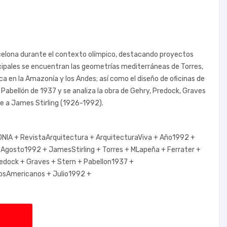
rcelona durante el contexto olímpico, destacando proyectos
cipales se encuentran las geometrías mediterráneas de Torres,
ca en la Amazonía y los Andes; así como el diseño de oficinas de
 Pabellón de 1937 y se analiza la obra de Gehry, Predock, Graves
je a James Stirling (1926-1992).
NIA +
RevistaArquitectura +
ArquitecturaViva +
Año1992 +
+
Agosto1992 +
JamesStirling +
Torres +
MLapeña +
Ferrater +
edock +
Graves +
Stern +
Pabellon1937 +
tosAmericanos +
Julio1992 +