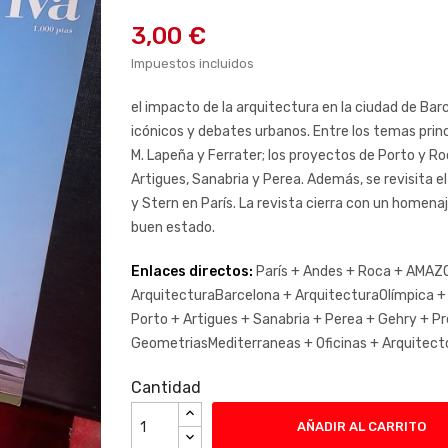
3,00 €
Impuestos incluidos
el impacto de la arquitectura en la ciudad de Ba
icónicos y debates urbanos. Entre los temas prin
M. Lapeña y Ferrater; los proyectos de Porto y Ro
Artigues, Sanabria y Perea. Además, se revisita el
y Stern en París. La revista cierra con un homena
buen estado.
Enlaces directos:
París +
Andes +
Roca +
AMAZO
ArquitecturaBarcelona +
ArquitecturaOlímpica 
Porto +
Artigues +
Sanabria +
Perea +
Gehry +
Pr
GeometriasMediterraneas +
Oficinas +
Arquitec
Cantidad
AÑADIR AL CARRITO