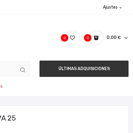
Ajustes
expand_more
0,00 €
0
0
ÚLTIMAS ADQUISICIONES
25
A 25