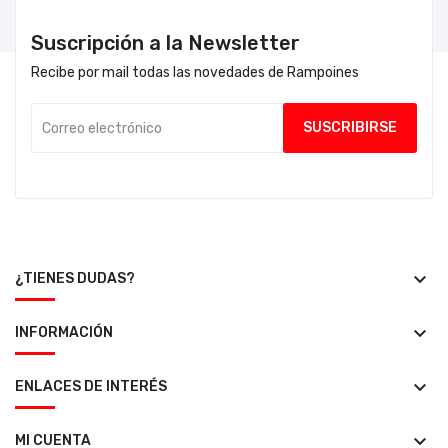
Suscripción a la Newsletter
Recibe por mail todas las novedades de Rampoines
keyboard_arrow_down
¿TIENES DUDAS?
keyboard_arrow_down
INFORMACIÓN
keyboard_arrow_down
ENLACES DE INTERÉS
keyboard_arrow_down
MI CUENTA