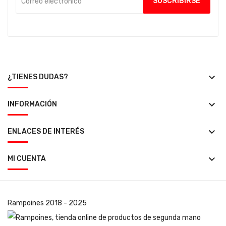
keyboard_arrow_down
¿TIENES DUDAS?
keyboard_arrow_down
INFORMACIÓN
keyboard_arrow_down
ENLACES DE INTERÉS
keyboard_arrow_down
MI CUENTA
Rampoines
2018 - 2025