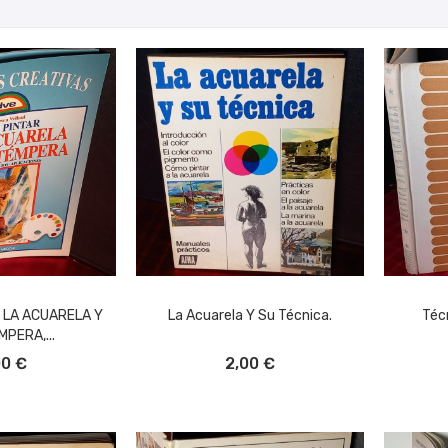
 LA ACUARELA Y
La Acuarela Y Su Técnica.
Téc
MPERA,...
L CARRITO
AÑADIR AL CARRITO
A
00 €
2,00 €