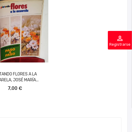
perm_identity
Registrarse
TANDO FLORES A LA
RELA, JOSÉ MARÍA...
ÑADIR AL CARRITO
7,00 €