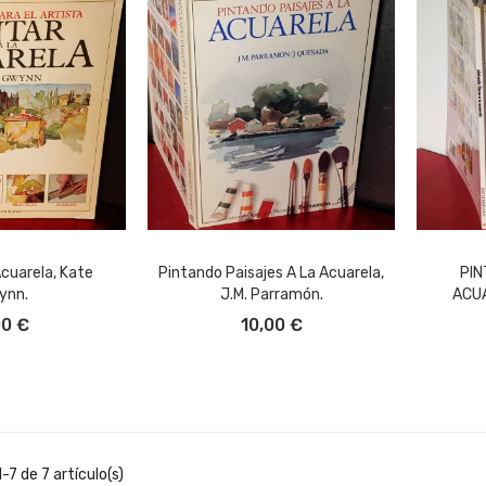
Acuarela, Kate
Pintando Paisajes A La Acuarela,
PIN
ynn.
J.M. Parramón.
ACUA
L CARRITO
AÑADIR AL CARRITO
A
00 €
10,00 €
7 de 7 artículo(s)