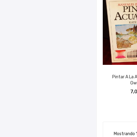
Pintar A La 
Gw
AÑADIR A
7,
Mostrando 1-