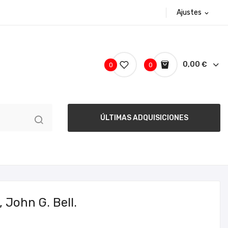
Ajustes
expand_more
0,00 €
0
0
ÚLTIMAS ADQUISICIONES
 John G. Bell.