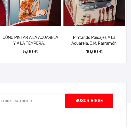
CÓMO PINTAR A LA ACUARELA
Pintando Paisajes A La
Y A LA TÉMPERA,...
Acuarela, J.M. Parramón.
AÑADIR AL CARRITO
AÑADIR AL CARRITO
5,00 €
10,00 €