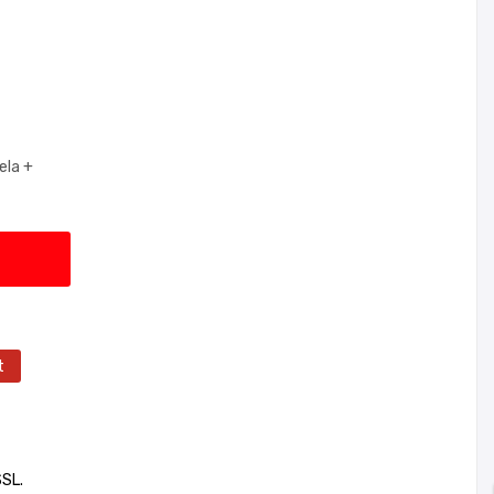
ela +
t
SSL.