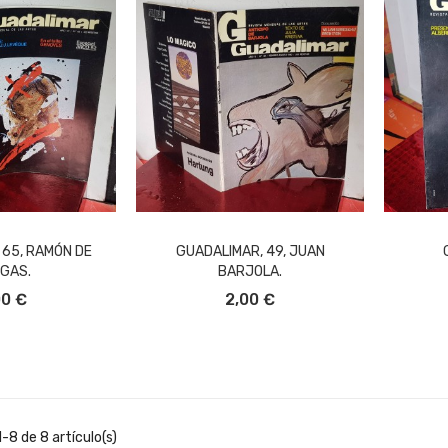
 65, RAMÓN DE
GUADALIMAR, 49, JUAN
GAS.
BARJOLA.
L CARRITO
AÑADIR AL CARRITO
A
00 €
2,00 €
-8 de 8 artículo(s)