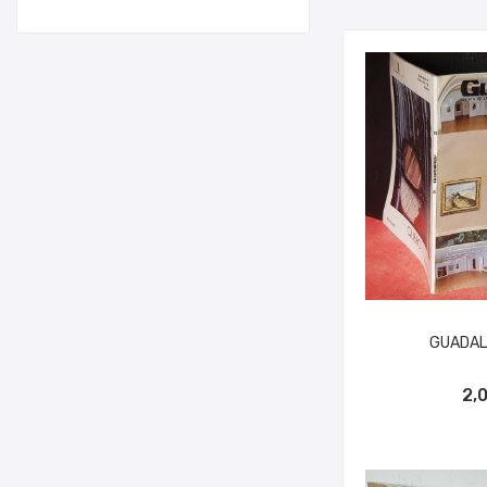
GUADALI
AÑADIR A
2,