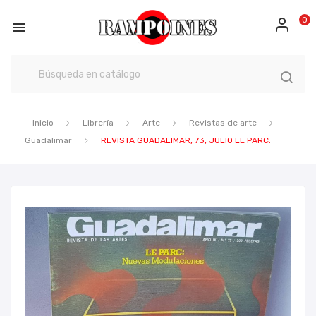
0

Inicio
Librería
Arte
Revistas de arte
Guadalimar
REVISTA GUADALIMAR, 73, JULIO LE PARC.