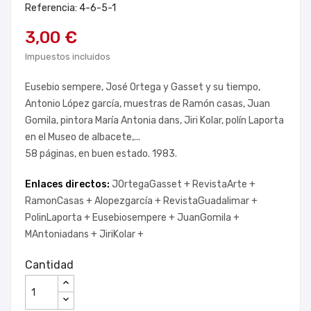
Referencia: 4-6-5-1
3,00 €
Impuestos incluidos
Eusebio sempere, José Ortega y Gasset y su tiempo,
Antonio López garcía, muestras de Ramón casas, Juan
Gomila, pintora María Antonia dans, Jiri Kolar, polín Laporta
en el Museo de albacete,...
58 páginas, en buen estado. 1983.
Enlaces directos:
JOrtegaGasset +
RevistaArte +
RamonCasas +
Alopezgarcía +
RevistaGuadalimar +
PolinLaporta +
Eusebiosempere +
JuanGomila +
MAntoniadans +
JiriKolar +
Cantidad