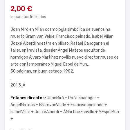
2,00 €
Impuestos incluidos
Joan Miró en Milán cosmologia simbólica de sueños ha
muerto Bram van Velde, Francisco peinado, Isabel Villar
Josxé Alberdi nuestra en bilbao, Rafael Canogar en el
taller, entrevista, dossier Ángel Mateos escultor de
hormigón Álvaro Martínez novillo nuevo director museo de
arte contemporáneo Miguel Espel de Mun,...
58 páginas, en buen estado. 1982.
.
201.3. A
Enlaces directos:
JoanMiró +
Rafaelcanogar +
ÁngelMateos +
BramvanVelde +
Franciscopeinado +
IsabelVillar +
JosxéAlberdi +
ÁMartíneznovillo +
MEspelMun
+