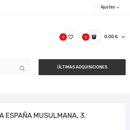
Ajustes
expand_more
0,00 €
0
0
ÚLTIMAS ADQUISICIONES
LA ESPAÑA MUSULMANA, 3.