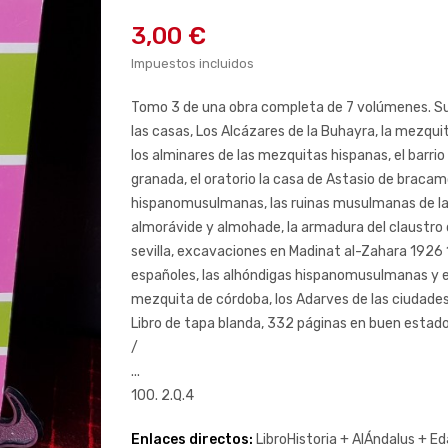
3,00 €
Impuestos incluidos
Tomo 3 de una obra completa de 7 volúmenes. Sum
las casas, Los Alcázares de la Buhayra, la mezquit
los alminares de las mezquitas hispanas, el barr
granada, el oratorio la casa de Astasio de bracam
hispanomusulmanas, las ruinas musulmanas de la
almorávide y almohade, la armadura del claustro 
sevilla, excavaciones en Madinat al-Zahara 1926 
españoles, las alhóndigas hispanomusulmanas y el
mezquita de córdoba, los Adarves de las ciudad
Libro de tapa blanda, 332 páginas en buen estado
/
...
100. 2.Q.4
Enlaces directos:
LibroHistoria +
AlÁndalus +
Ed