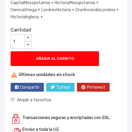
CapitalMesopotamia +
HistoriaMesopotamia +
CienciaGriega +
LondresHistoria +
GranIncendioLondres +
HistoriaInglesa. +
Cantidad
AÑADIR AL CARRITO

Últimas unidades en stock
Compartir
Tuitear
Pinterest
Añadir a favoritos
Transacciones seguras y encriptadas con SSL.
Envíos a toda la U.E.