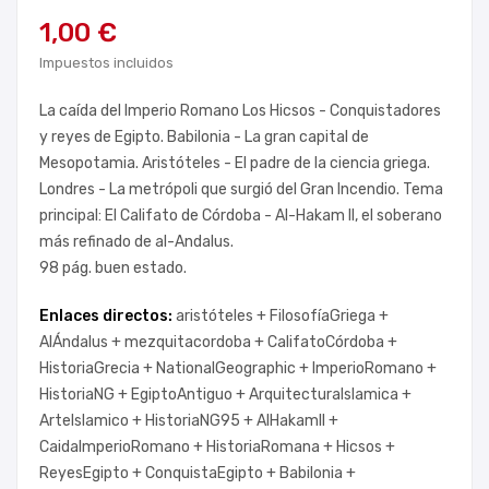
1,00 €
Impuestos incluidos
La caída del Imperio Romano Los Hicsos - Conquistadores
y reyes de Egipto. Babilonia - La gran capital de
Mesopotamia. Aristóteles - El padre de la ciencia griega.
Londres - La metrópoli que surgió del Gran Incendio. Tema
principal: El Califato de Córdoba - Al-Hakam II, el soberano
más refinado de al-Andalus.
98 pág. buen estado.
Enlaces directos:
aristóteles +
FilosofíaGriega +
AlÁndalus +
mezquitacordoba +
CalifatoCórdoba +
HistoriaGrecia +
NationalGeographic +
ImperioRomano +
HistoriaNG +
EgiptoAntiguo +
ArquitecturaIslamica +
ArteIslamico +
HistoriaNG95 +
AlHakamII +
CaidaImperioRomano +
HistoriaRomana +
Hicsos +
ReyesEgipto +
ConquistaEgipto +
Babilonia +