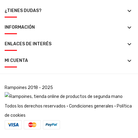
keyboard_arrow_down
¿TIENES DUDAS?
keyboard_arrow_down
INFORMACIÓN
keyboard_arrow_down
ENLACES DE INTERÉS
keyboard_arrow_down
MI CUENTA
Rampoines
2018 - 2025
Todos los derechos reservados ·
Condiciones generales
·
Política
de cookies