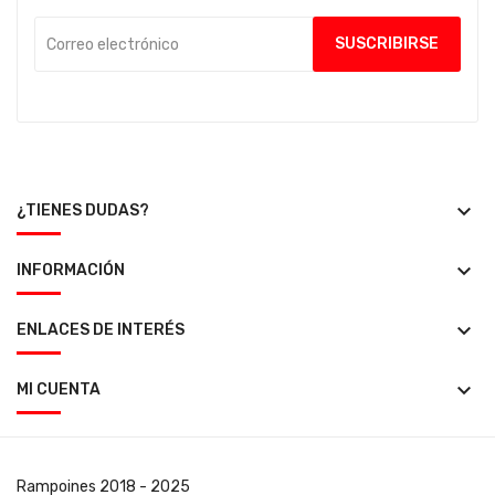
keyboard_arrow_down
¿TIENES DUDAS?
keyboard_arrow_down
INFORMACIÓN
keyboard_arrow_down
ENLACES DE INTERÉS
keyboard_arrow_down
MI CUENTA
Rampoines
2018 - 2025