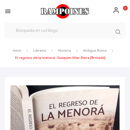
0

Inicio
Librería
Historia
Antigua Roma
El regreso de la menorá, Joaquim Oller Riera (firmado).