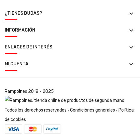
keyboard_arrow_down
¿TIENES DUDAS?
keyboard_arrow_down
INFORMACIÓN
keyboard_arrow_down
ENLACES DE INTERÉS
keyboard_arrow_down
MI CUENTA
Rampoines
2018 - 2025
Todos los derechos reservados ·
Condiciones generales
·
Política
de cookies