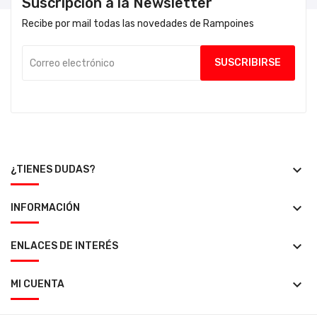
Suscripción a la Newsletter
Recibe por mail todas las novedades de Rampoines
keyboard_arrow_down
¿TIENES DUDAS?
keyboard_arrow_down
INFORMACIÓN
keyboard_arrow_down
ENLACES DE INTERÉS
keyboard_arrow_down
MI CUENTA